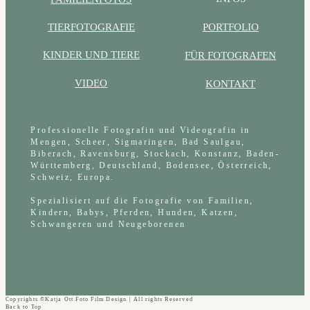
PORTFOLIO
TIERFOTOGRAFIE
KINDER UND TIERE
FÜR FOTOGRAFEN
VIDEO
KONTAKT
Professionelle Fotografin und Videografin in
Mengen, Scheer, Sigmaringen, Bad Saulgau,
Biberach, Ravensburg, Stockach, Konstanz, Baden-
Württemberg, Deutschland, Bodensee, Österreich,
Schweiz, Europa.
Spezialisiert auf die Fotografie von Familien,
Kindern, Babys, Pferden, Hunden, Katzen,
Schwangeren und Neugeborenen
Copyrights ©Katja Ott Foto Film Design | All rights Reserved
Back to Top